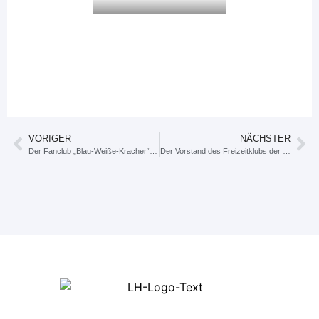
VORIGER
NÄCHSTER
Der Fanclub „Blau-Weiße-Kracher“ hat uns dafür 26 Karten zur Verfügung gestellt.
Der Vorstand des Freizeitklubs der Lebenshilfe freut sich über die neuen T-Shirts für die Vorstandsmitglieder.