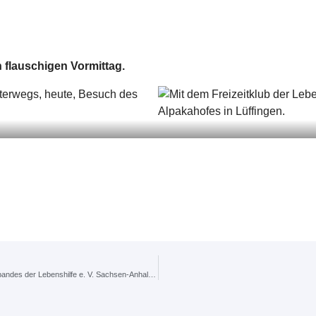
 flauschigen Vormittag.
„Die Vorstandsmitglieder des Freizeitkubs folgten der Einladung des Landesverbandes der Lebenshilfe e. V. Sachsen-Anhalt zur Regionalkonferenz nach Tangerhütte.