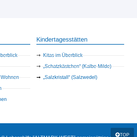
Kindertagesstätten
berblick
Kitas im Überblick
„Schatzkästchen“ (Kalbe-Milde)
es Wohnen
„Salzkristall“ (Salzwedel)
n
nen
TOP