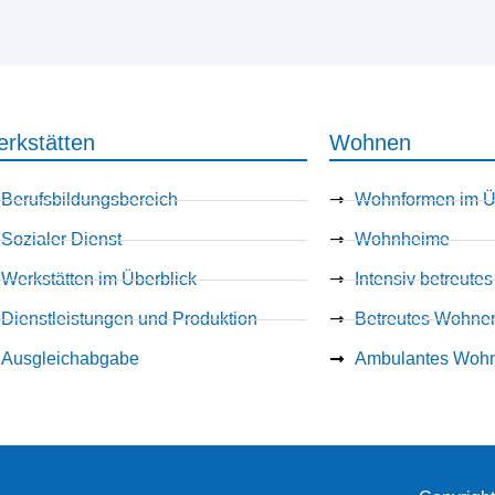
rkstätten
Wohnen
Berufsbildungsbereich
Wohnformen im Ü
Sozialer Dienst
Wohnheime
Werkstätten im Überblick
Intensiv betreut
Dienstleistungen und Produktion
Betreutes Wohne
Ausgleichabgabe
Ambulantes Woh