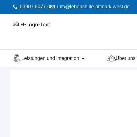
03907 8077-0
info@lebenshilfe-altmark-west.de
Leistungen und Integration
Über uns