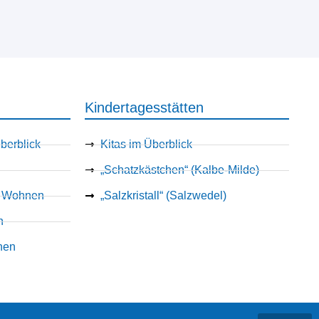
Kindertagesstätten
berblick
Kitas im Überblick
„Schatzkästchen“ (Kalbe-Milde)
es Wohnen
„Salzkristall“ (Salzwedel)
n
nen