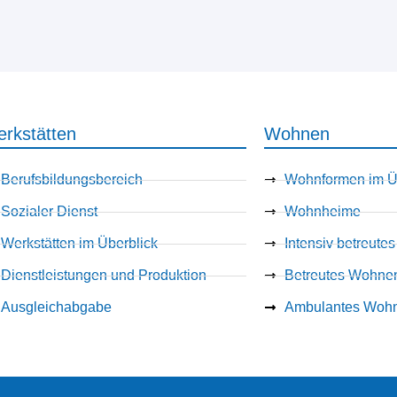
rkstätten
Wohnen
Berufsbildungsbereich
Wohnformen im Ü
Sozialer Dienst
Wohnheime
Werkstätten im Überblick
Intensiv betreut
Dienstleistungen und Produktion
Betreutes Wohne
Ausgleichabgabe
Ambulantes Woh