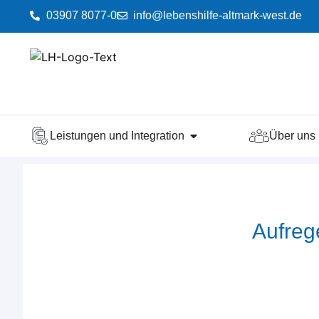
03907 8077-0
info@lebenshilfe-altmark-west.de
Leistungen und Integration
Über uns
Aufreg