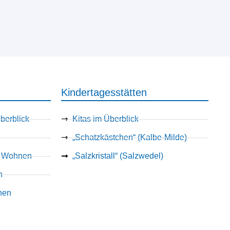
Kindertagesstätten
berblick
Kitas im Überblick
„Schatzkästchen“ (Kalbe-Milde)
es Wohnen
„Salzkristall“ (Salzwedel)
n
nen